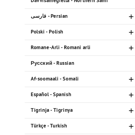
Davvisámegiella - Northern Sami
فارسی - Persian
Polski - Polish
Romane-Arli - Romani arli
Русский - Russian
Af-soomaali - Somali
Español - Spanish
Tigrinja - Tigrinya
Türkçe - Turkish