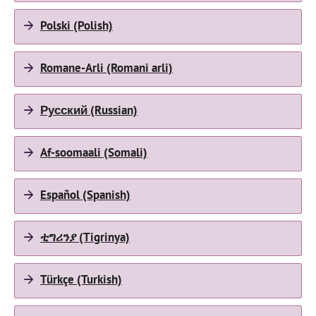
Polski (Polish)
Romane-Arli (Romani arli)
Русский (Russian)
Af-soomaali (Somali)
Español (Spanish)
ቲግሪንያ (Tigrinya)
Türkçe (Turkish)