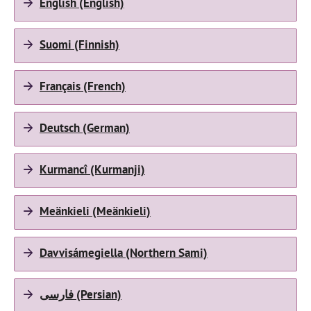
English (English)
Suomi (Finnish)
Français (French)
Deutsch (German)
Kurmancî (Kurmanji)
Meänkieli (Meänkieli)
Davvisámegiella (Northern Sami)
فارسی (Persian)