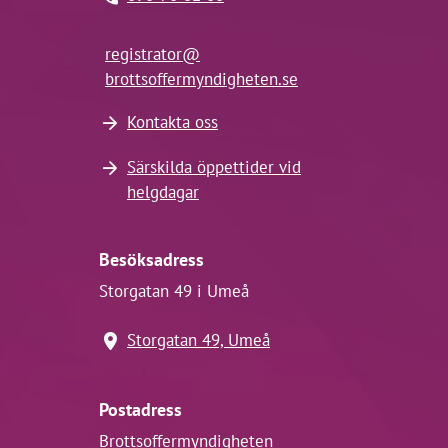
registrator@
brottsoffermyndigheten.se
Kontakta oss
Särskilda öppettider vid
helgdagar
Besöksadress
Storgatan 49 i Umeå
Storgatan 49, Umeå
Postadress
Brottsoffermyndigheten