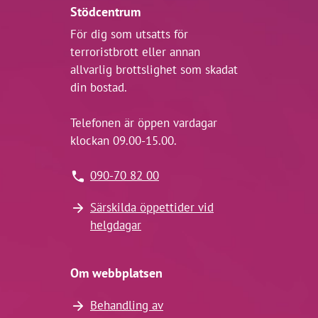
Stödcentrum
För dig som utsatts för
terroristbrott eller annan
allvarlig brottslighet som skadat
din bostad.
Telefonen är öppen vardagar
klockan 09.00-15.00.
090-70 82 00
Särskilda öppettider vid
helgdagar
Om webbplatsen
Behandling av