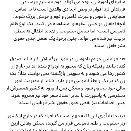
سفرهای آموزشی، بوده می تواند. دوم مستلزم فرستادن
فرزندان نزد اقوام در وطن اجدادی والدین است تا بر اساس
معیارهای ناموس و غیرت فامیل و قوم و خویش بزرگ شوند.
آنچه اطفال در چنین سفرهای مشاهده می کنند، یک نوع ظلم
ناموسی است؛ اما شامل خشونت و تهدید اطفال به منظور
تربیت نیز شده می تواند. چنین برخود یک نقض جدی حقوق
بشر طفل است.
بعد فراملتی جرایم ناموسی در مورد بزرگسالان نیز شاید صدق
کند؛ مانند وقتیکه زنان که مجبور به ازدواج شده اند در خارج از
کشور رها می شوند و به سویدن بازگشته نمی توانند. مثلاً؛ یک
زن که در یک رابطۀ ناموسی قرار دارد، شاید از مدیریت امور
مالی خود محروم شود و ممکن پس از ورود به کشور همسرش از
دسترسی به پاسپورت یا سایر اسناد سفر خود نیز محروم شود.
چنین اقدامات نیز نقض جدی حقوق بشر قربانیان است.
درینجا یادآوری این نکته مهم است که افراد که در خارج از کشور
زیر خشونت و ظلم ناموسی قرار می گیرند، ممکن رهایی ازین
وضعیت و درخواست کمک برایشان سخت باشد؛ زیرا شاید تا