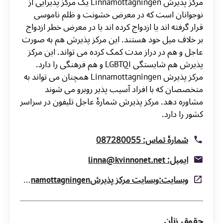
مرکز پذیرش Linnamottagningen یک مرکز پذیرایی از
نوجوانان است که در معرض خشونت و ظلم ناموسی
قرار گرفته اند یا ازدواج کرده اند یا در معرض خطر ازدواج
بر خلاف میل خود هستند. این مرکز پذیرش هم به صورت
عاجل و هم در دراز مدت کمک کرده می تواند. این مرکز
پذیرش هم شایستگی LGBTQI و هم فرهنگی را دارد.
مرکز پذیرش Linnamottagningen همچنان می تواند به
متخصصان که با افراد آسیب پذیر روبرو می شوند
مشاوره دهد. مرکز پذیرش شمارۀ عاجل تلیفون در سراسر
کشور را دارد.
شمارۀ تماس: 087280055
ایمیل: linna@kvinnonet.net
وبسایت:وبسایت مرکز پذیرشLinnamottagningen
حقوق زنان