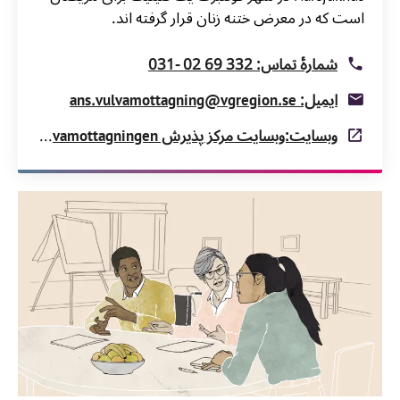
است که در معرض ختنه زنان قرار گرفته اند.
شمارۀ تماس: 332 69 02 -031
ایمیل: ans.vulvamottagning@vgregion.se
وبسایت:وبسایت مرکز پذیرش Vulvamottagningen