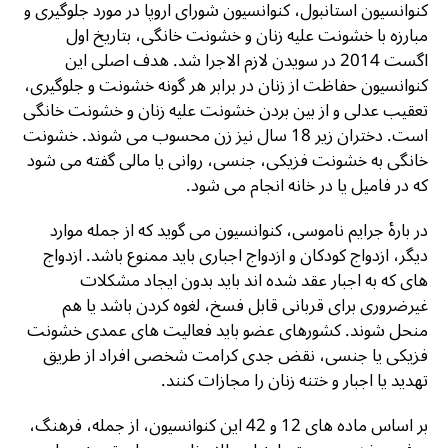
کنوانسیون استانبول، کنوانسیون شورای اروپا در مورد جلوگیری و
مبارزه با خشونت علیه زنان و خشونت خانگی، بتاریخ اول
اگست 2014 در سویدن لازم الاجرا شد. هدف اصلی این
کنوانسیون حفاظت از زنان در برابر هر گونه خشونت و جلوگیری،
تعقیب عدلی و از بین بردن خشونت علیه زنان و خشونت خانگی
است. دختران زیر 18 سال نیز زن محسوب می شوند. خشونت
خانگی به خشونت فزیکی، جنسی، روانی یا مالی گفته می شود
که در فامیل یا در خانه انجام می شود.
در بارۀ جرایم ناموسی، کنوانسیون می گوید که از جمله موارد
دیگر، ازدواج کودکان و ازدواج اجباری باید ممنوع باشد. ازدواج
های که به اجبار عقد شده اند باید بدون ایجاد مشکلات
غیرضروری برای قربانی قابل فسخ، لغوه کردن باشد یا هم
منحل شوند. کشورهای عضو باید فعالیت های عمدی خشونت
فزیکی یا جنسی، نقض جدی کرامت شخصی افراد از طریق
تهدید یا اجبار و ختنه زنان را مجازات کنند.
بر اساس ماده های 12 و 42 این کنوانسیون، از جمله، فرهنگ،