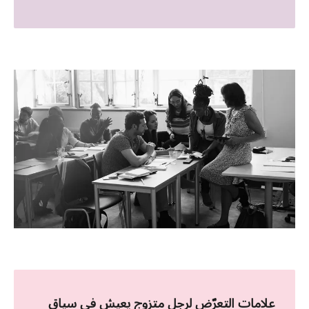
علامات التعرّض لرجل متزوج یعیش في سیاق