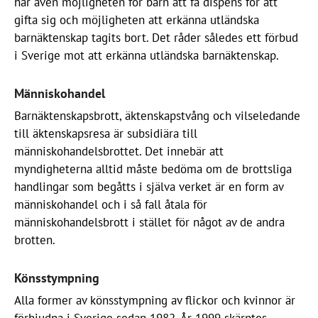
har även möjligheten för barn att få dispens för att
gifta sig och möjligheten att erkänna utländska
barnäktenskap tagits bort. Det råder således ett förbud
i Sverige mot att erkänna utländska barnäktenskap.
Människohandel
Barnäktenskapsbrott, äktenskapstvång och vilseledande
till äktenskapsresa är subsidiära till
människohandelsbrottet. Det innebär att
myndigheterna alltid måste bedöma om de brottsliga
handlingar som begåtts i själva verket är en form av
människohandel och i så fall åtala för
människohandelsbrott i stället för något av de andra
brotten.
Könsstympning
Alla former av könsstympning av flickor och kvinnor är
förbjudna i Sverige sedan 1982. År 1999 skärptes