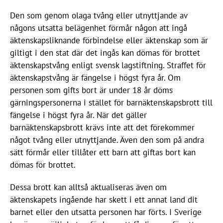
Den som genom olaga tvång eller utnyttjande av
någons utsatta belägenhet förmår någon att ingå
äktenskapsliknande förbindelse eller äktenskap som är
giltigt i den stat där det ingås kan dömas för brottet
äktenskapstvång enligt svensk lagstiftning. Straffet för
äktenskapstvång är fängelse i högst fyra år. Om
personen som gifts bort är under 18 år döms
gärningspersonerna i stället för barnäktenskapsbrott till
fängelse i högst fyra år. När det gäller
barnäktenskapsbrott krävs inte att det förekommer
något tvång eller utnyttjande. Även den som på andra
sätt förmår eller tillåter ett barn att giftas bort kan
dömas för brottet.
Dessa brott kan alltså aktualiseras även om
äktenskapets ingående har skett i ett annat land dit
barnet eller den utsatta personen har förts. I Sverige