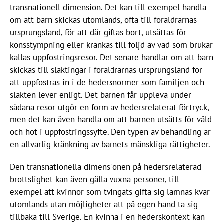
transnationell dimension. Det kan till exempel handla
om att barn skickas utomlands, ofta till föräldrarnas
ursprungsland, för att där giftas bort, utsättas för
könsstympning eller kränkas till följd av vad som brukar
kallas uppfostringsresor. Det senare handlar om att barn
skickas till släktingar i föräldrarnas ursprungsland för
att uppfostras in i de hedersnormer som familjen och
släkten lever enligt. Det barnen får uppleva under
sådana resor utgör en form av hedersrelaterat förtryck,
men det kan även handla om att barnen utsätts för våld
och hot i uppfostringssyfte. Den typen av behandling är
en allvarlig kränkning av barnets mänskliga rättigheter.
Den transnationella dimensionen på hedersrelaterad
brottslighet kan även gälla vuxna personer, till
exempel att kvinnor som tvingats gifta sig lämnas kvar
utomlands utan möjligheter att på egen hand ta sig
tillbaka till Sverige. En kvinna i en hederskontext kan