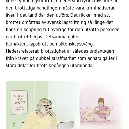
könsstympningsbrott och hedersförtryck krävs inte att
den brottsliga handlingen måste vara kriminaliserad
även i det land där den utförs. Det räcker med att
brottet omfattas av svensk lagstiftning så länge det
finns en koppling till Sverige för den utsatta personen
när brottet begås. Detsamma gäller
barnäktenskapsbrott och äktenskapstvång.
Hedersrelaterad brottslighet är således undantagen
från kravet på dubbel straffbarhet som annars gäller i
stora delar för brott begångna utomlands.