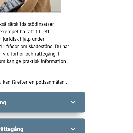
så särskilda stödinsatser
exempel ha rätt till ett
 juridisk hjälp under
 i frågor om skadestånd. Du har
 vid förhör och rättegång. I
om kan ge praktisk information
 kan få efter en polisanmälan..
ång
 rätt till ett juridiskt biträde,
 rättegång