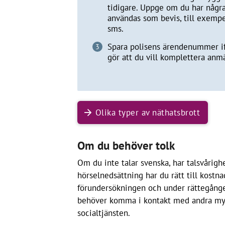
tidigare. Uppge om du har någr
användas som bevis, till exemp
sms.
Spara polisens ärendenummer i
gör att du vill komplettera anmä
Olika typer av näthatsbrott
Om du behöver tolk
Om du inte talar svenska, har talsvårighe
hörselnedsättning har du rätt till kostna
förundersökningen och under rättegånge
behöver komma i kontakt med andra myn
socialtjänsten.