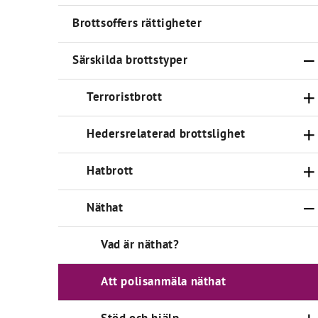
Brottsoffers rättigheter
Särskilda brottstyper
Terroristbrott
Hedersrelaterad brottslighet
Hatbrott
Näthat
Vad är näthat?
Att polisanmäla näthat