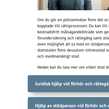
Om du gör en polisanmälan finns det ock
kopplade till rättsprocessen. Du kan till 
kostnadsfritt målsägandebiträde som ger
förundersökning och rättegång samt stöd
även möjlighet att ta med en stödperson
domstolen finns dessutom vittnesstöd s
och medmänskligt stöd.
Nedan kan du läsa mer om vilket stöd du
Juridisk hjälp vid förhör och rätteg
Vid vissa typer av brott har du som utsatts
Hjälp av stödperson vid förhör och