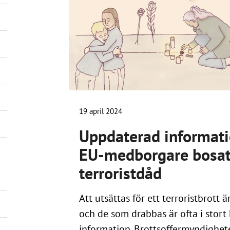
19 april 2024
Uppdaterad informatio
EU-medborgare bosatt
terroristdåd
Att utsättas för ett terroristbrot
och de som drabbas är ofta i stort
information. Brottsoffermyndigheten