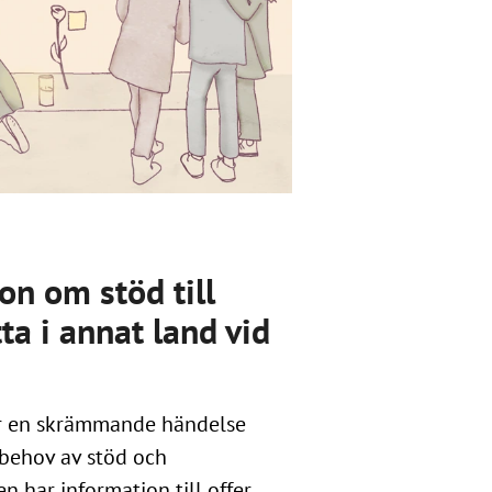
n om stöd till
a i annat land vid
t är en skrämmande händelse
 behov av stöd och
 har information till offer,