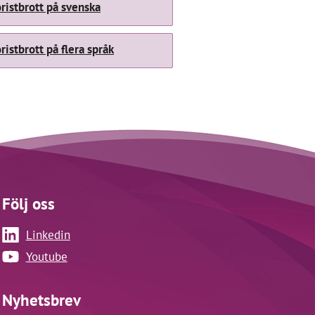
istbrott på svenska
istbrott på flera språk
Följ oss
Linkedin
Youtube
Nyhetsbrev