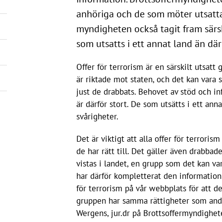
anhöriga och de som möter utsatta
myndigheten också tagit fram särski
som utsatts i ett annat land än dä
Offer för terrorism är en särskilt utsatt 
är riktade mot staten, och det kan vara sv
just de drabbats. Behovet av stöd och inf
är därför stort. De som utsätts i ett ann
svårigheter.
Det är viktigt att alla offer för terroris
de har rätt till. Det gäller även drabbade
vistas i landet, en grupp som det kan vara 
har därför kompletterat den information 
för terrorism på vår webbplats för att de
gruppen har samma rättigheter som andr
Wergens, jur.dr på Brottsoffermyndighet