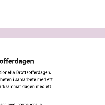
sofferdagen
tionella Brottsofferdagen.
heten i samarbete med ett
märksammat dagen med ett
band med Internationella