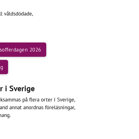
ll våldsdödade,
tsofferdagen 2026
ng
 i Sverige
ksammas på flera orter i Sverige,
Bland annat anordnas föreläsningar,
mang.