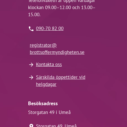
Telefonväxeln är öppen vardagar
klockan 09.00–12.00 och 13.00–
15.00.
090-70 82 00
registrator@
brottsoffermyndigheten.se
Kontakta oss
Särskilda öppettider vid
helgdagar
Besöksadress
Storgatan 49 i Umeå
Storgatan 49, Umeå