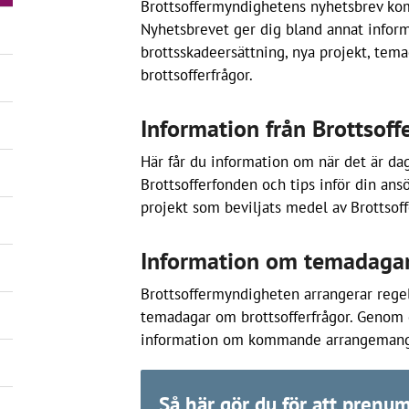
Brottsoffermyndighetens nyhetsbrev kom
Nyhetsbrevet ger dig bland annat infor
brottsskadeersättning, nya projekt, tem
brottsofferfrågor.
Information från Brottsoff
Här får du information om när det är da
Brottsofferfonden och tips inför din ansö
projekt som beviljats medel av Brottsof
Information om temadaga
Brottsoffermyndigheten arrangerar rege
temadagar om brottsofferfrågor. Genom d
information om kommande arrangemang
Så här gör du för att prenu