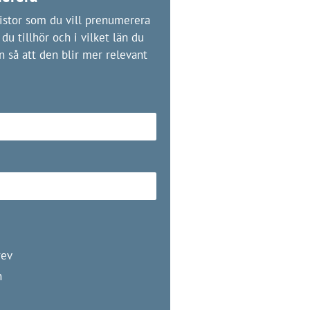
 listor som du vill prenumerera
du tillhör och i vilket län du
n så att den blir mer relevant
rev
n