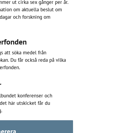
mer ut cirka sex gånger per år.
mation om aktuella beslut om
adagar och forskning om
erfonden
gs att söka medel från
kan. Du får också reda på vilka
ferfonden.
r
lbundet konferenser och
et här utskicket får du
.
merera