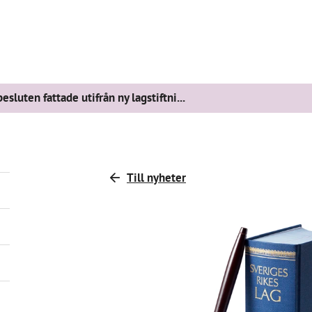
sluten fattade utifrån ny lagstiftni...
Till nyheter