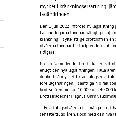
mycket i kränkningsersättning, jäm
lagändringen.
Den 1 juli 2022 infördes ny lagstiftnin
Lagändringarna innebär påtagliga höjnin
kränkning, i syfte att ge brottsoffren en
nivåerna innebär i princip en fördubbli
tidigare.
Nu har Nämnden för brottsskadeersättning
enligt den nya lagstiftningen. I alla äre
dubbelt så mycket i kränkningsersättnin
före lagändringen. I samtliga nio fall s
brottsoffren mellan 10 000 och 40 000 kr
Brottsskadechef Magnus Öhrn välkomnar 
– Ersättningsnivåerna för många brott har
senaste tjugo åren. I och med den nya 