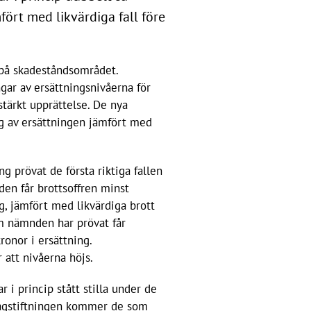
fört med likvärdiga fall före
g på skadeståndsområdet.
gar av ersättningsnivåerna för
 stärkt upprättelse. De nya
ng av ersättningen jämfört med
 prövat de första riktiga fallen
nden får brottsoffren minst
g, jämfört med likvärdiga brott
om nämnden har prövat får
onor i ersättning.
att nivåerna höjs.
 i princip stått stilla under de
lagstiftningen kommer de som