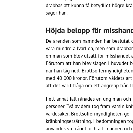
drabbas att kunna få betydligt högre krä
säger han.
Höjda belopp för misshan
De ärenden som nämnden har beslutat 
vara mindre allvarliga, men som drabba
en man som blev utsatt för misshandel a
Förutom att han blev slagen i huvudet 
när han låg ned. Brottsoffermyndigheten
med 40 000 kronor. Förutom våldets art 
att det varit fråga om ett angrepp från f
I ett annat fall rånades en ung man och
personer. Två av dem tog fram varsin kni
värdesaker. Brottsoffermyndigheten ger
kränkningsersättning. I bedömningen tog
användes vid rånet, och att mannen och 