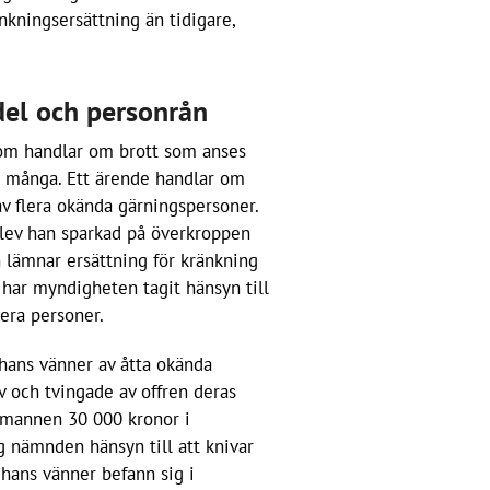
nkningsersättning än tidigare,
del och personrån
om handlar om brott som anses
r många. Ett ärende handlar om
v flera okända gärningspersoner.
blev han sparkad på överkroppen
 lämnar ersättning för kränkning
har myndigheten tagit hänsyn till
lera personer.
 hans vänner av åtta okända
v och tvingade av offren deras
 mannen 30 000 kronor i
 nämnden hänsyn till att knivar
hans vänner befann sig i