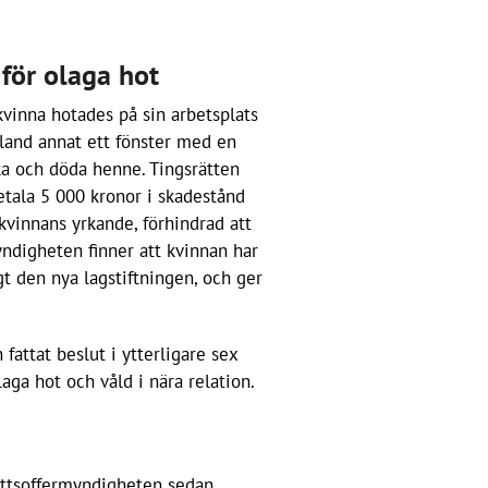
 för olaga hot
 kvinna hotades på sin arbetsplats
land annat ett fönster med en
ka och döda henne. Tingsrätten
etala 5 000 kronor i skadestånd
 kvinnans yrkande, förhindrad att
ndigheten finner att kvinnan har
gt den nya lagstiftningen, och ger
attat beslut i ytterligare sex
ga hot och våld i nära relation.
ottsoffermyndigheten sedan