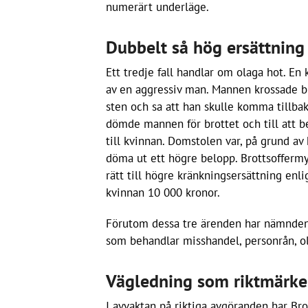
numerärt underläge.
Dubbelt så hög ersättning
Ett tredje fall handlar om olaga hot. En
av en aggressiv man. Mannen krossade b
sten och sa att han skulle komma tillba
dömde mannen för brottet och till att b
till kvinnan. Domstolen var, på grund av
döma ut ett högre belopp. Brottsoffermy
rätt till högre kränkningsersättning enli
kvinnan 10 000 kronor.
Förutom dessa tre ärenden har nämnden f
som behandlar misshandel, personrån, ola
Vägledning som riktmärke
I avvaktan på riktiga avgöranden har Br