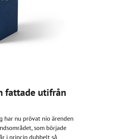
 fattade utifrån
g har nu prövat nio ärenden
tåndsområdet, som började
får i princip dubbelt så