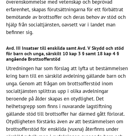
överenskommelse med vetenskap och beprövad
erfarenhet, skapas förutsättningarna för ett förbättrat
bemötande av brottsoffer och deras behov av stöd och
hjälp från socialtjänsten, oavsett var i landet man
befinner sig.
Avd. III Insatser till enskilda samt Avd. V Skydd och stöd
för barn och unga, särskilt 10 kap 3 § samt 18 kap 4 §
angående Brottsofferstöd
Utredningen har som förslag att lyfta ut bestämmelsen
kring barn till en särskild avdelning gällande barn och
unga. Genom att frågan om brottsofferstöd inom
socialtjänsten splittras upp i olika avdelningar
beroende på ålder skapas en otydlighet. Det
helhetsgrepp som finns i nuvarande lagstiftning
gällande stöd till brottsoffer har därmed gått förlorat.
Otydligheten förstärks även av att bestämmelsen om
brottsofferstöd för enskilda (vuxna) återfinns under