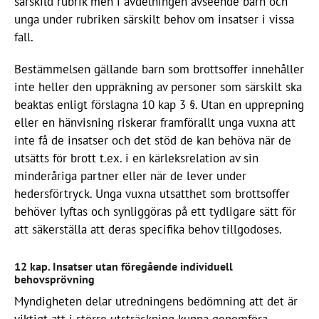
särskild rubrik men i avdelningen avseende barn och
unga under rubriken särskilt behov om insatser i vissa
fall.
Bestämmelsen gällande barn som brottsoffer innehåller
inte heller den uppräkning av personer som särskilt ska
beaktas enligt förslagna 10 kap 3 §. Utan en upprepning
eller en hänvisning riskerar framförallt unga vuxna att
inte få de insatser och det stöd de kan behöva när de
utsätts för brott t.ex. i en kärleksrelation av sin
minderåriga partner eller när de lever under
hedersförtryck. Unga vuxna utsatthet som brottsoffer
behöver lyftas och synliggöras på ett tydligare sätt för
att säkerställa att deras specifika behov tillgodoses.
12 kap. Insatser utan föregående individuell
behovsprövning
Myndigheten delar utredningens bedömning att det är