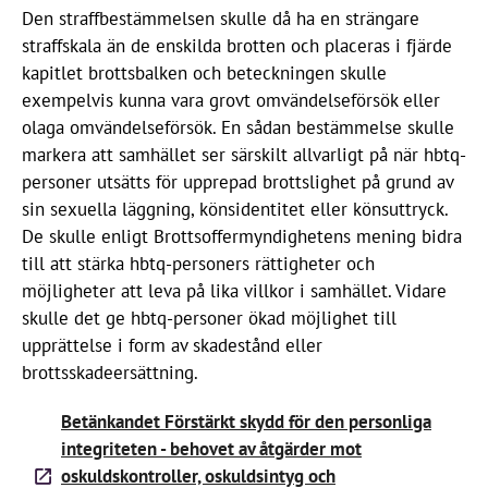
Den straffbestämmelsen skulle då ha en strängare
straffskala än de enskilda brotten och placeras i fjärde
kapitlet brottsbalken och beteckningen skulle
exempelvis kunna vara grovt omvändelseförsök eller
olaga omvändelseförsök. En sådan bestämmelse skulle
markera att samhället ser särskilt allvarligt på när hbtq-
personer utsätts för upprepad brottslighet på grund av
sin sexuella läggning, könsidentitet eller könsuttryck.
De skulle enligt Brottsoffermyndighetens mening bidra
till att stärka hbtq-personers rättigheter och
möjligheter att leva på lika villkor i samhället. Vidare
skulle det ge hbtq-personer ökad möjlighet till
upprättelse i form av skadestånd eller
brottsskadeersättning.
Betänkandet Förstärkt skydd för den personliga
integriteten - behovet av åtgärder mot
oskuldskontroller, oskuldsintyg och