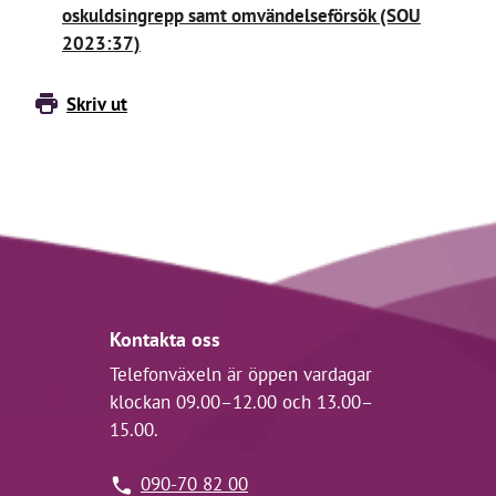
oskuldsingrepp samt omvändelseförsök (SOU
2023:37)
Skriv ut
Kontakta oss
Telefonväxeln är öppen vardagar
klockan 09.00–12.00 och 13.00–
15.00.
090-70 82 00