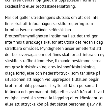
och även deras möjlighet till upprättelse i form av
skadestånd eller brottsskadeersättning.
När det gäller utredningens slutsats om att det inte
finns skäl att införa någon särskild reglering som
kriminaliserar omvändelseförsök kan
Brottsoffermyndigheten instämma i att det troligen
inte finns tillräckliga skäl för att utöka det redan i dag
straffbara området. Myndigheten anser emellertid att
det bör övervägas om det finns skäl för att införa en ny
särskild straffbestämmelse, liknande bestämmelserna
om grov fridskränkning, grov kvinnofridskränkning,
olaga förföljelse och hedersförtryck, som tar sikte på
situationen att någon vid upprepade tillfällen begår
brott mot hbtq-personer i syfte att få en person att
förändra och permanent dölja eller avstå från att leva i
enlighet med sin sexuella läggning eller könsidentitet
eller att uttrycka kön på det sättet personen själv vill.