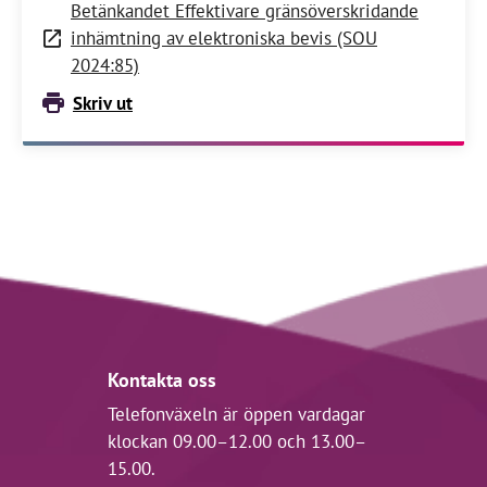
Betänkandet Effektivare gränsöverskridande
inhämtning av elektroniska bevis (SOU
2024:85)
Skriv ut
Kontakta oss
Telefonväxeln är öppen vardagar
klockan 09.00–12.00 och 13.00–
15.00.