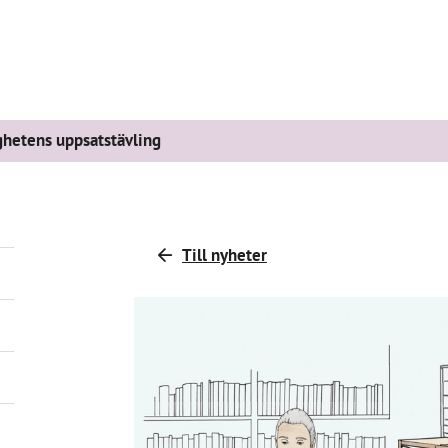
ghetens uppsatstävling
Till nyheter