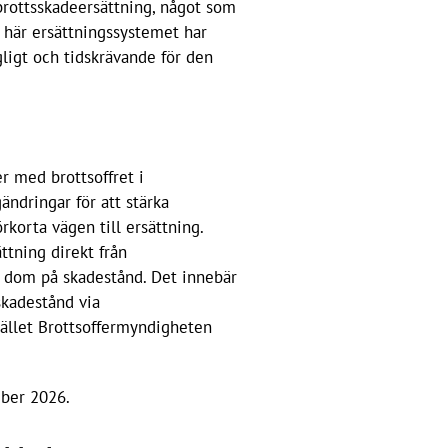
g brottsskadeersättning, något som
 här ersättningssystemet har
ngligt och tidskrävande för den
r med brottsoffret i
gändringar för att stärka
rkorta vägen till ersättning.
ttning direkt från
n dom på skadestånd. Det innebär
 skadestånd via
tället Brottsoffermyndigheten
mber 2026.