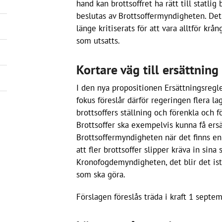
hand kan brottsoffret ha rätt till statli
beslutas av Brottsoffermyndigheten. Det
länge kritiserats för att vara alltför krå
som utsatts.
Kortare väg till ersättning
I den nya propositionen Ersättningsregle
fokus föreslår därför regeringen flera la
brottsoffers ställning och förenkla och fö
Brottsoffer ska exempelvis kunna få ersä
Brottsoffermyndigheten när det finns e
att fler brottsoffer slipper kräva in sina
Kronofogdemyndigheten, det blir det is
som ska göra.
Förslagen föreslås träda i kraft 1 septe