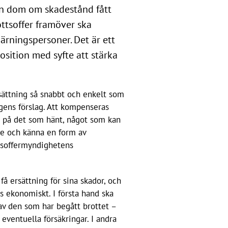
en dom om skadestånd fått
rottsoffer framöver ska
ärningspersoner. Det är ett
osition med syfte att stärka
ersättning så snabbt och enkelt som
ngens förslag. Att kompenseras
e på det som hänt, något som kan
se och känna en form av
ttsoffermyndighetens
 få ersättning för sina skador, och
as ekonomiskt. I första hand ska
 av den som har begått brottet –
eventuella försäkringar. I andra