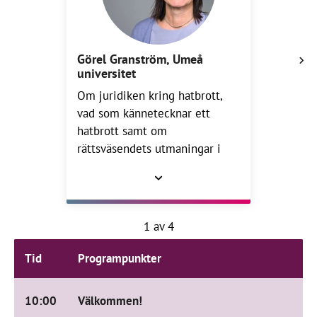
Görel Granström, Umeå
universitet
Om juridiken kring hatbrott,
vad som kännetecknar ett
hatbrott samt om
rättsväsendets utmaningar i
arbetet med dessa frågor.
Fotograf Mattias Pettersson
1 av 4
Tid
Programpunkter
10:00
Välkommen!