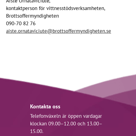
Aistė Ornatavičiūtė,
kontaktperson för vittnesstödsverksamheten,
Brottsoffermyndigheten
090-70 82 76
aiste.ornataviciute@brottsoffermyndigheten.se
Kontakta oss
Telefonväxeln är öppen vardagar
klockan 09.00–12.00 och 13.00–
15.00.