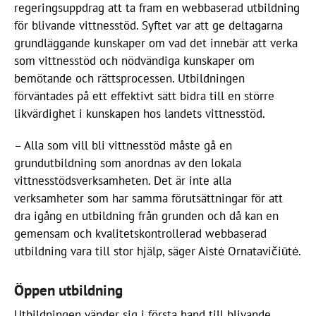
regeringsuppdrag att ta fram en webbaserad utbildning
för blivande vittnesstöd. Syftet var att ge deltagarna
grundläggande kunskaper om vad det innebär att verka
som vittnesstöd och nödvändiga kunskaper om
bemötande och rättsprocessen. Utbildningen
förväntades på ett effektivt sätt bidra till en större
likvärdighet i kunskapen hos landets vittnesstöd.
– Alla som vill bli vittnesstöd måste gå en
grundutbildning som anordnas av den lokala
vittnesstödsverksamheten. Det är inte alla
verksamheter som har samma förutsättningar för att
dra igång en utbildning från grunden och då kan en
gemensam och kvalitetskontrollerad webbaserad
utbildning vara till stor hjälp, säger Aistė Ornatavičiūtė.
Öppen utbildning
Utbildningen vänder sig i första hand till blivande