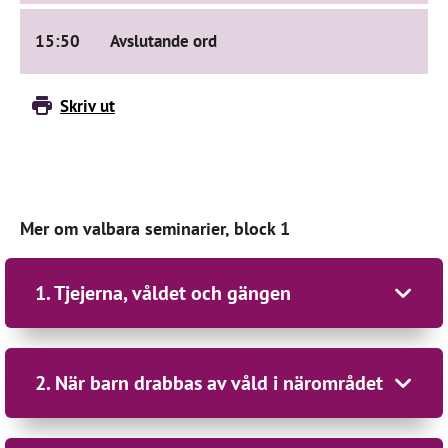
15:50
Avslutande ord
Skriv ut
Mer om valbara seminarier, block 1
1. Tjejerna, våldet och gängen
Arrangör: Unizon
2. När barn drabbas av våld i närområdet
Medverkande: Rebecka Andersson, generalsekreterare