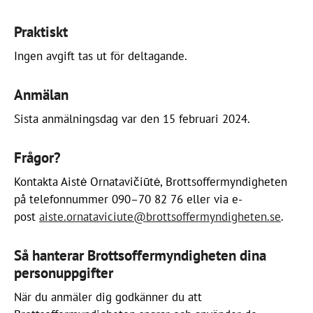
samtalen om organiserad brottslighet.
Ingeström och Li Melander berättar om brister i synen
på barns dubbla utsatthet, både som brottsoffer och
Praktiskt
förövare, och delar goda exempel utifrån
Ingen avgift tas ut för deltagande.
internationella erfarenheter. Seminariet utgår från
barns rättigheter utifrån barnkonventionen och FN:s
Anmälan
barnrättskommittés rekommendationer.
Sista anmälningsdag var den 15 februari 2024.
Frågor?
Kontakta Aistė Ornatavičiūtė, Brottsoffermyndigheten
på telefonnummer 090–70 82 76 eller via e-
post
aiste.ornataviciute@brottsoffermyndigheten.se
.
Så hanterar Brottsoffermyndigheten dina
personuppgifter
När du anmäler dig godkänner du att