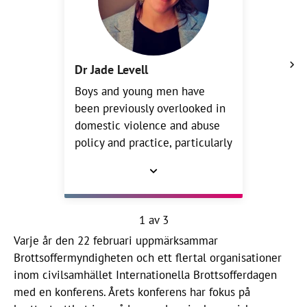
Dr Jade Levell
Boys and young men have
been previously overlooked in
domestic violence and abuse
policy and practice, particularly
in the case of boys who are
criminalised and labelled as
gang-involved by the time they
reach their teens. Dr Levell
1 av 3
offers radical and important
Varje år den 22 februari uppmärksammar
insights into how boys in this
Brottsoffermyndigheten och ett flertal organisationer
context navigate their journey
inom civilsamhället Internationella Brottsofferdagen
to manhood with the constant
med en konferens. Årets konferens har fokus på
presence of violence in their