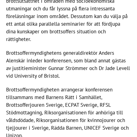
brottsutsatthet i områden med socioekonomiska
lives, in addition to poverty
utmaningar och du får lyssna på flera intressanta
and racial marginalisation. Dr
föreläsningar inom området. Dessutom kan du välja på
Levell has been working on
ett antal olika parallella seminarier för att fördjupa
these issues both in the UK
dina kunskaper om brottsoffers situation och
and Albania. She will share
rättigheter.
findings from her 2022 book,
‘Boys, Childhood Domestic
Brottsoffermyndighetens generaldirektör Anders
Abuse and Gang Involvement:
Alenskär inleder konferensen, som bland annat gästas
Violence at Home, Violence
av justitieminister Gunnar Strömmer och Dr Jade Levell
On-Road’ which highlights the
vid University of Bristol.
narratives of these young men
and makes practice
Brottsoffermyndigheten arrangerar konferensen
recommendations for
tillsammans med Barnens Rätt i Samhället,
supporting these ‘hidden
Brottsofferjouren Sverige, ECPAT Sverige, RFSL
victims’.
Stödmottagning, Riksorganisationen för anhöriga till
våldsdödade, Riksorganisationen för kvinnojourer och
tjejjourer i Sverige, Rädda Barnen, UNICEF Sverige och
Unizon.