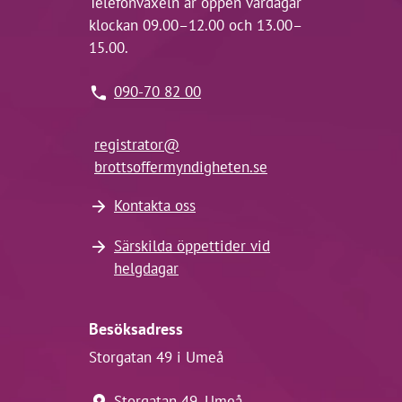
Telefonväxeln är öppen vardagar
klockan 09.00–12.00 och 13.00–
15.00.
090-70 82 00
registrator@
brottsoffermyndigheten.se
Kontakta oss
Särskilda öppettider vid
helgdagar
Besöksadress
Storgatan 49 i Umeå
Storgatan 49, Umeå