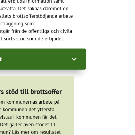
 att erbjuda information samt
tsutsatta. Det saknas däremot en
llets brottsofferstödjande arbete
kartläggning som
går från de offentliga och civila
et sorts stöd som de erbjuder.
t
till brottsoffer. De flesta
stöd till brottsoffer
mation eller stöd som ligger inom
 en viss målgrupp brottsoffer.
 om kommunernas arbete på
ar kommunen det yttersta
ivåer i samhället. Ett antal
 vistas i kommunen får det
andet. Sådana aktörer ger främst
et gäller även stödet till
r är tillgängliga genom chat,
ommun? Läs mer om resultatet