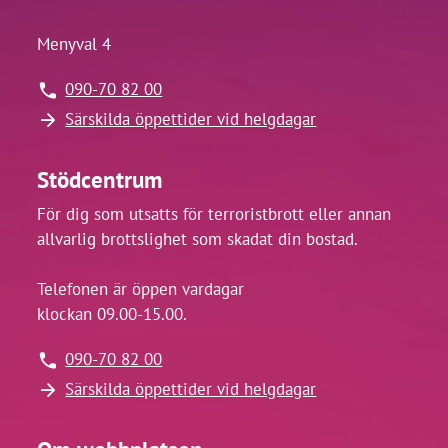
Bara fem procent av kommunerna f
insatser till brottsoffer enligt
Menyval 4
Brottsoffermyndighetens enkätun
090-70 82 00
Inte heller kvaliteten och effekten av civ
Särskilda öppettider vid helgdagar
utvärderas tillräckligt, vare sig av komm
och kvinnojourer, eller någon annan.
Stödcentrum
Resultatet av kartläggningen tyder på at
För dig som utsatts för terroristbrott eller annan
med samordningen av brottsofferstödet.
allvarlig brottslighet som skadat din bostad.
möjligheten att hänvisa brottsoffer vidar
tillgången till eller möjligheten att fö
Telefonen är öppen vardagar
för att ge adekvat stöd. Det framkommer 
klockan 09.00-15.00.
utsträckning på egen hand måste vara a
och stödjande aktörer.
090-70 82 00
Särskilda öppettider vid helgdagar