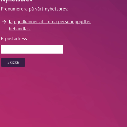
öljer upp sina
Prenumerera på vårt nyhetsbrev.
dersökning.
Jag godkänner att mina personuppgifter
ilsamhällets stöd till brottsoffer
behandlas.
unerna som anlitar brottsoffer-
E-postadress
t det finns ett flertal utmaningar
 Det handlar bland annat om
Skicka
e till andra aktörer och
rmedla information som är viktig
även att brottsoffer till stor
ktiva och söka upp information