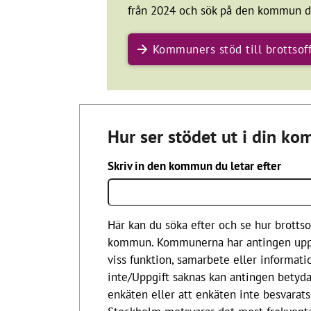
telefonsamtal och e-post. Det finns myn
från 2024 och sök på den kommun du
aktörer samt aktörer i civilsamhället so
Kommuners stöd till brottsof
Riktat stöd och insatser får brottsoffer 
på lokal nivå. Det är främst kommunernas
brottsofferjourer och kvinno- och tjejjo
till brottsoffer. Kommuner kan genom av
stödet till brottsoffer på brottsofferjoure
Hur ser stödet ut i din k
enbart finns en aktör i kommunen som ut
Skriv in den kommun du letar efter
Brottsofferområdet och det brottstödjan
utvärderas inte i tillräcklig omfattning.
på brister, att bristerna funnits under lå
finns ett flertal exempel:
Här kan du söka efter och se hur brottsof
kommun. Kommunerna har antingen uppge
Polisen uppfyller inte sin informa
viss funktion, samarbete eller informatio
tillräckligt bra ur ett brottsofferp
inte/Uppgift saknas kan antingen betyd
(Riksrevisionen 2021).
enkäten eller att enkäten inte besvarats