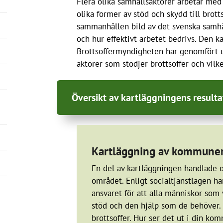
Flera olika samhällsaktörer arbetar med
olika former av stöd och skydd till brot
sammanhållen bild av det svenska samhä
och hur effektivt arbetet bedrivs. Den 
Brottsoffermyndigheten har genomfört ut
aktörer som stödjer brottsoffer och vilk
Översikt av kartläggningens resulta
Det finns ett flertal aktörer som ger stöd 
Kartläggning av kommuners 
stödjande aktörer erbjuder oftast infor
ramen för aktörens område, och ofta till
En del av kartläggningen handlade
området. Enligt socialtjänstlagen h
De stödjande aktörerna agerar på olika n
ansvaret för att alla människor som
aktörer ger stöd till brottsoffer i hela l
stöd och den hjälp som de behöver. D
information och råd via webbplatser elle
brottsoffer. Hur ser det ut i din k