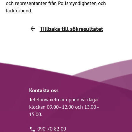
och representanter från Polismyndigheten och
fackförbund.
Tillbaka till sökresultatet
Kontakta oss
Telefonväxeln är öppen vardagar
klockan 09.00–12.00 och 13.00–
15.00.
090-70 82 00