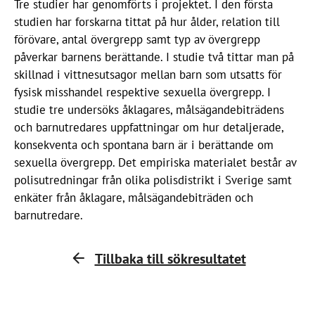
Tre studier har genomförts i projektet. I den första
studien har forskarna tittat på hur ålder, relation till
förövare, antal övergrepp samt typ av övergrepp
påverkar barnens berättande. I studie två tittar man på
skillnad i vittnesutsagor mellan barn som utsatts för
fysisk misshandel respektive sexuella övergrepp. I
studie tre undersöks åklagares, målsägandebiträdens
och barnutredares uppfattningar om hur detaljerade,
konsekventa och spontana barn är i berättande om
sexuella övergrepp. Det empiriska materialet består av
polisutredningar från olika polisdistrikt i Sverige samt
enkäter från åklagare, målsägandebiträden och
barnutredare.
Tillbaka till sökresultatet