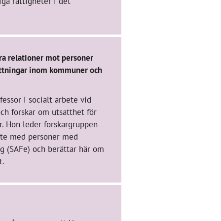
ga rättigheter i det
ra relationer mot personer
ttningar inom kommuner och
fessor i socialt arbete vid
ch forskar om utsatthet för
er. Hon leder forskargruppen
bete med personer med
g (SAFe) och berättar här om
t.