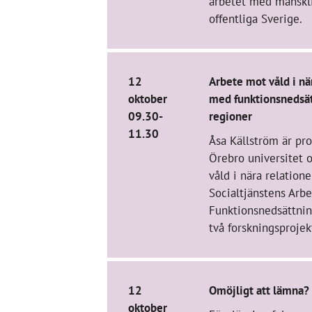
arbetet med mänskli
offentliga Sverige.
12
Arbete mot våld i nä
oktober
med funktionsnedsä
09.30-
regioner
11.30
Åsa Källström är pro
Örebro universitet o
våld i nära relation
Socialtjänstens Ar
Funktionsnedsättnin
två forskningsprojek
12
Omöjligt att lämna?
oktober