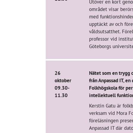
Utöver en kort gen
området visar berörs
med funktionshinder
upptäckt av och för
våldsutsatthet. Före
professor vid institu
Göteborgs universite
26
Nätet som en trygg o
oktober
från Anpassad IT, en
09.30-
Folkhögskola för pe
11.30
intellektuell funkti
Kerstin Gatu är folk
verksam vid Mora Fo
föreläsningen prese
Anpassad IT där dat