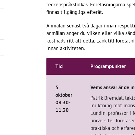
teckenspråkstolkas. Föreläsningarna spe
finnas tillgängliga efteråt.
Anmälan senast två dagar innan respektiv
anmälan anger du vilken eller vilka sänd
kostnadsfritt att delta. Länk till föreläs
innan aktiviteten.
Tid
Programpunkter
5
Vems ansvar är de m
oktober
Patrik Bremdal, lekto
09.30-
inriktning mot mäns
11.30
Lundin, professor i 
universitet föreläs
praktiska och erfar