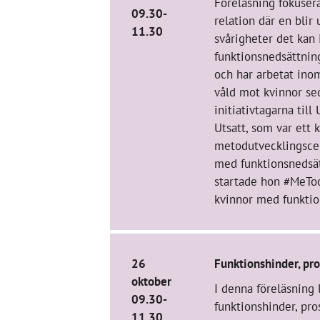
Föreläsning fokuser
09.30-
relation där en blir 
11.30
svårigheter det kan
funktionsnedsättnin
och har arbetat ino
våld mot kvinnor se
initiativtagarna til
Utsatt, som var ett 
metodutvecklingsce
med funktionsnedsä
startade hon #MeToo
kvinnor med funktio
26
Funktionshinder, pro
oktober
I denna föreläsning 
09.30-
funktionshinder, pro
11.30