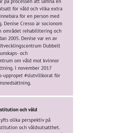
ar på processen att lämna en
utsatt för våld och vilka extra
 innebära för en person med
g. Denise Cresso är socionom
m området rehabilitering och
dan 2005. Denise var en av
l Utvecklingscentrum Dubbelt
kunskaps- och
ntrum om våld mot kvinnor
ttning. I november 2017
-uppropet #slutvillkorat för
nsnedsättning.
stitution och våld
lyfts olika perspektiv på
stitution och våldsutsatthet.