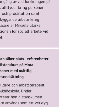
omgång av vad forskningen på
 attityder kring personer
 och prostitution samt
ebyggande arbete kring
läsare är Mikaela Starke,
tionen för socialt arbete vid
t.
ch säker plats - erfarenheter
 distanskurs på Mora
rsoner med måttlig
onsnedsättning
bildare och arbetsterapeut ,
lkhögskola. Under
nterar hon distanskursen
orn används som ett verktyg