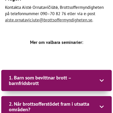
Kontakta Aistė Ornatavičiūtė, Brottsoffermyndigheten
på telefonnummer 090–70 82 76 eller via e-post
aiste.ornataviciute@brottsoffermyndigheten.se
.
Mer om valbara seminarier:
1. Barn som bevittnar brott –
barnfridsbrott
2. Når brottsofferstödet fram i utsatta
Arrangör: Brottsoffermyndigheten
områden?