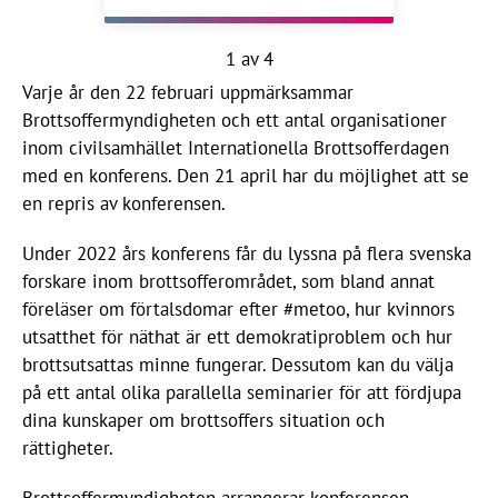
hen har utsatts för sexuellt
våld av en utpekad person. Hon
1 av 4
redogör för hur olika anspråk
Varje år den 22 februari uppmärksammar
på rättvisa kommer till uttryck
Brottsoffermyndigheten och ett antal organisationer
i domarna, och diskuterar hur
inom civilsamhället Internationella Brottsofferdagen
rätten kan balansera den
med en konferens. Den 21 april har du möjlighet att se
intressekonflikt som uppstår
en repris av konferensen.
mellan å ena sidan de utsattas
yttrandefrihet, å andra sidan de
Under 2022 års konferens får du lyssna på flera svenska
utpekades ära.
forskare inom brottsofferområdet, som bland annat
föreläser om förtalsdomar efter #metoo, hur kvinnors
utsatthet för näthat är ett demokratiproblem och hur
brottsutsattas minne fungerar. Dessutom kan du välja
på ett antal olika parallella seminarier för att fördjupa
dina kunskaper om brottsoffers situation och
rättigheter.