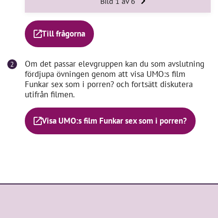
Bild 1 av 6
Till frågorna
Om det passar elevgruppen kan du som avslutning
fördjupa övningen genom att visa UMO:s film
Funkar sex som i porren? och fortsätt diskutera
utifrån filmen.
Visa UMO:s film Funkar sex som i porren?