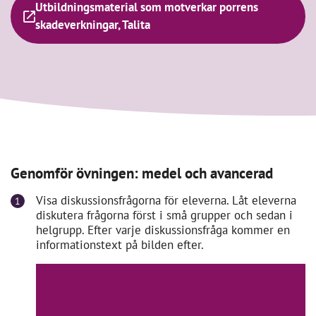
Utbildningsmaterial som motverkar porrens
skadeverkningar, Talita
Genomför övningen: medel och avancerad
Visa diskussionsfrågorna för eleverna. Låt eleverna
diskutera frågorna först i små grupper och sedan i
helgrupp. Efter varje diskussionsfråga kommer en
informationstext på bilden efter.