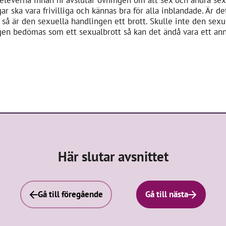
eleverna innan ni avslutar övningen om att sex och andra sex
ar ska vara frivilliga och kännas bra för alla inblandade. Är de
gt så är den sexuella handlingen ett brott. Skulle inte den sexu
gen bedömas som ett sexualbrott så kan det ändå vara ett ann
Här slutar avsnittet
Gå till föregående
Gå till nästa