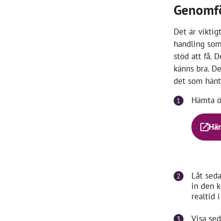
Genomfö
Det är viktig
handling som 
stöd att få. 
känns bra. D
det som hänt 
Hämta ö
Häm
Låt seda
in den k
realtid 
Visa sed