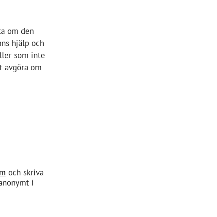
eta om den
inns hjälp och
ller som inte
tt avgöra om
om
och skriva
 anonymt i