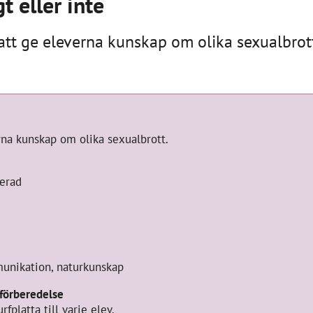
gt eller inte
 att ge eleverna kunskap om olika sexualbrot
information
rna kunskap om olika sexualbrott.
erad
munikation, naturkunskap
 förberedelse
rfplatta till varje elev.