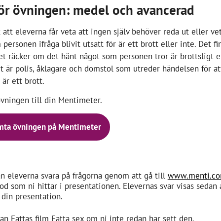
r övningen: medel och avancerad
t att eleverna får veta att ingen själv behöver reda ut eller v
personen ifråga blivit utsatt för är ett brott eller inte. Det f
Det räcker om det hänt något som personen tror är brottsligt e
et är polis, åklagare och domstol som utreder händelsen för a
är ett brott.
vningen till din Mentimeter.
ta övningen på Mentimeter
n eleverna svara på frågorna genom att gå till
www.menti.c
od som ni hittar i presentationen. Elevernas svar visas sedan
i din presentation.
an Fattas film Fatta sex om ni inte redan har sett den.