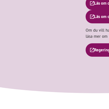
Läs om d
Läs om o
Om du vill ha
läsa mer om 
Regering