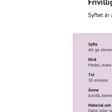
Frivilli
Syftet är
Övnings
Syfte
Att ge eleve
Nivå
Medel, avanc
Tid
30 minuter
Ämne
Juridik, kom
Material och
Dator eller su