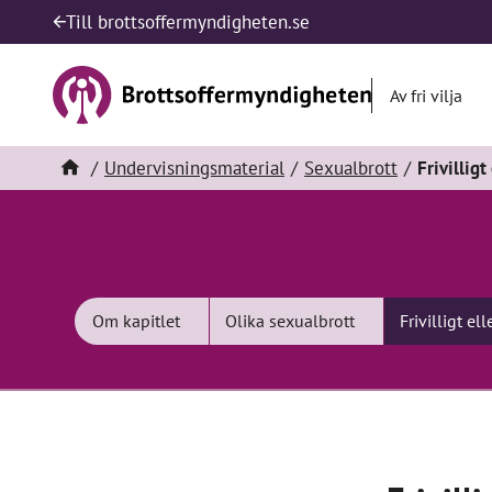
Till brottsoffermyndigheten.se
Av fri vilja
Undervisningsmaterial
Sexualbrott
Frivilligt
Om kapitlet
Olika sexualbrott
Frivilligt ell