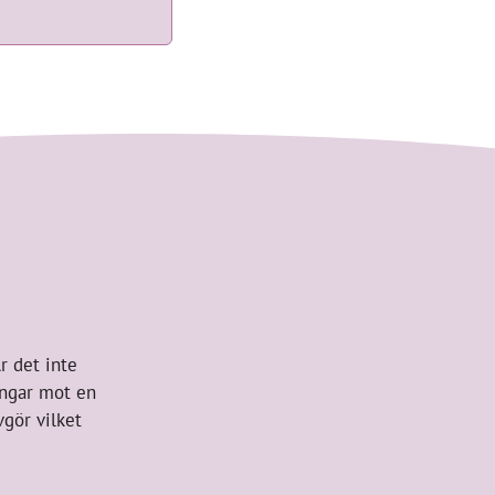
r det inte
lingar mot en
vgör vilket