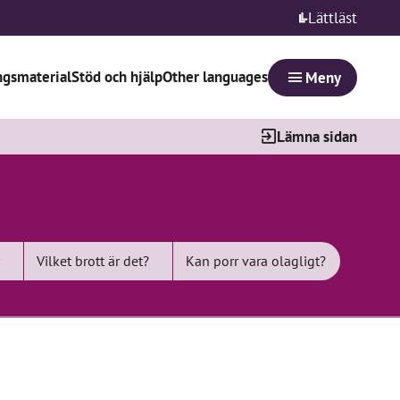
Lättläst
ngsmaterial
Stöd och hjälp
Other languages
Meny
Lämna sidan
Vilket brott är det?
Kan porr vara olagligt?