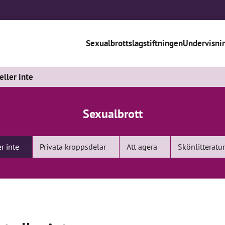
Sexualbrottslagstiftningen
Undervisni
 eller inte
Sexualbrott
er inte
Privata kroppsdelar
Att agera
Skönlitteratur