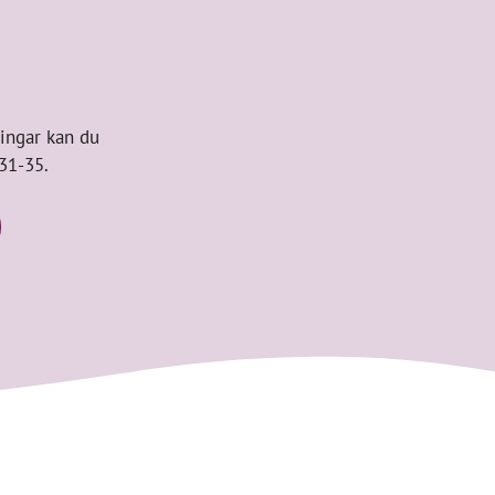
lingar kan du
31-35.