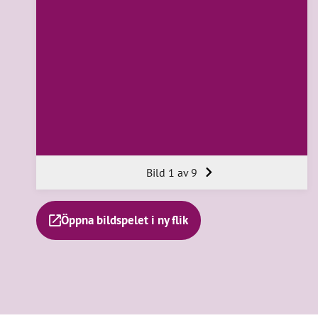
Bild 1 av 9
Öppna bildspelet i ny flik