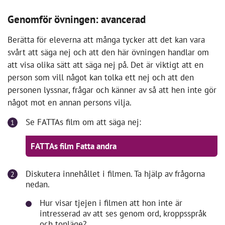
Genomför övningen: avancerad
Berätta för eleverna att många tycker att det kan vara
svårt att säga nej och att den här övningen handlar om
att visa olika sätt att säga nej på. Det är viktigt att en
person som vill något kan tolka ett nej och att den
personen lyssnar, frågar och känner av så att hen inte gör
något mot en annan persons vilja.
För att spela videon behöver du
Se FATTAs film om att säga nej:
acceptera cookies för marknadsföring.
FATTAs film Fatta andra
Acceptera
marknadsföringscookies
Diskutera innehållet i filmen. Ta hjälp av frågorna
nedan.
Hur visar tjejen i filmen att hon inte är
intresserad av att ses genom ord, kroppsspråk
och tonläge?