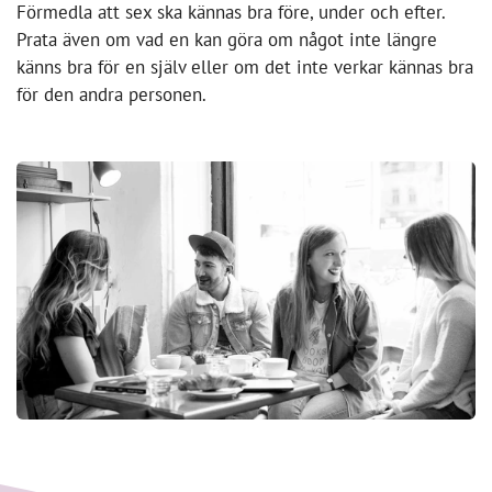
Förmedla att sex ska kännas bra före, under och efter.
Prata även om vad en kan göra om något inte längre
känns bra för en själv eller om det inte verkar kännas bra
för den andra personen.