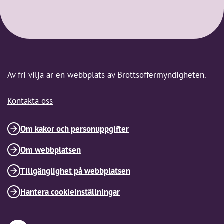
Av fri vilja är en webbplats av Brottsoffermyndigheten.
Kontakta oss
Om kakor och personuppgifter
Om webbplatsen
Tillgänglighet på webbplatsen
Hantera cookieinställningar