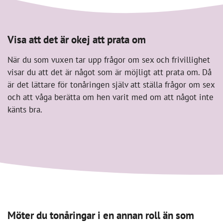
Visa att det är okej att prata om
När du som vuxen tar upp frågor om sex och frivillighet
visar du att det är något som är möjligt att prata om. Då
är det lättare för tonåringen själv att ställa frågor om sex
och att våga berätta om hen varit med om att något inte
känts bra.
Möter du tonåringar i en annan roll än som