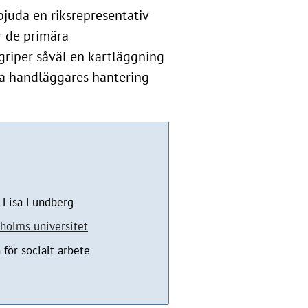
bjuda en riksrepresentativ
r de primära
riper såväl en kartläggning
da handläggares hantering
 Lisa Lundberg
holms universitet
 för socialt arbete