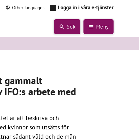
Logga in i våra e-tjänster
Other languages
Sök
Meny
tt gammalt
v IFO:s arbete med
et är att beskriva och
ed kvinnor som utsätts för
ttnar sådant våld och de män